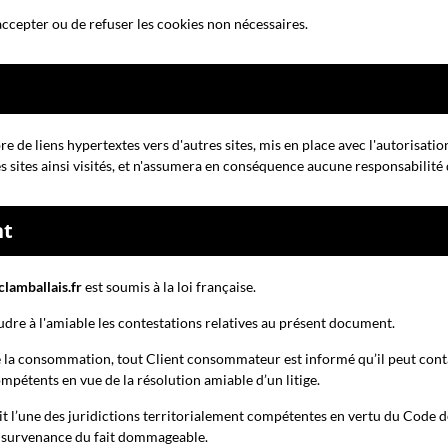
accepter ou de refuser les cookies non nécessaires.
 de liens hypertextes vers d'autres sites, mis en place avec l'autorisati
es sites ainsi visités, et n'assumera en conséquence aucune responsabilité d
nt
clamballais.fr
est soumis à la loi française.
udre à l'amiable les contestations relatives au présent document.
 la consommation, tout Client consommateur est informé qu’il peut conta
étents en vue de la résolution amiable d’un litige.
 l’une des juridictions territorialement compétentes en vertu du Code de p
a survenance du fait dommageable.