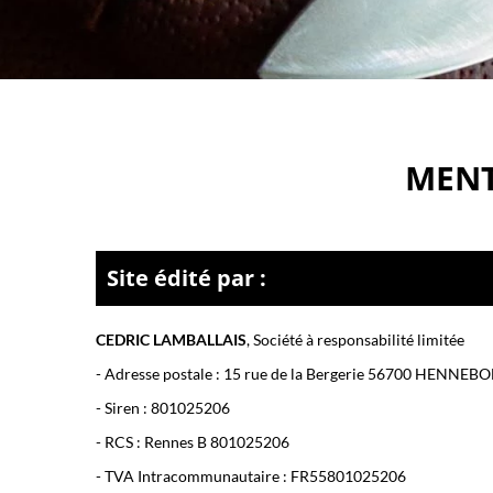
MENT
Site édité par :
CEDRIC LAMBALLAIS
,
Société à responsabilité limitée
- Adresse postale :
15 rue de la Bergerie 56700 HENNEB
- Siren :
801025206
- RCS :
Rennes B 801025206
- TVA Intracommunautaire :
FR55801025206