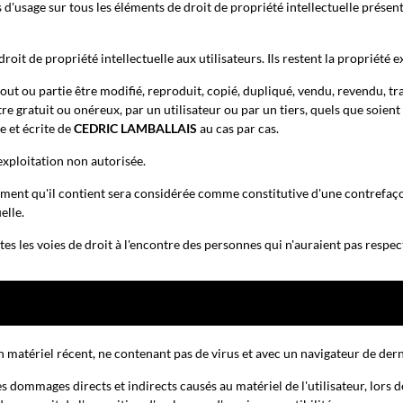
s d'usage sur tous les éléments de droit de propriété intellectuelle présen
roit de propriété intellectuelle aux utilisateurs. Ils restent la propriété 
ut ou partie être modifié, reproduit, copié, dupliqué, vendu, revendu, tr
itre gratuit ou onéreux, par un utilisateur ou par un tiers, quels que soient
e et écrite de
CEDRIC LAMBALLAIS
au cas par cas.
 exploitation non autorisée.
ément qu'il contient sera considérée comme constitutive d'une contrefa
elle.
utes les voies de droit à l'encontre des personnes qui n'auraient pas respec
t un matériel récent, ne contenant pas de virus et avec un navigateur de der
dommages directs et indirects causés au matériel de l'utilisateur, lors de l