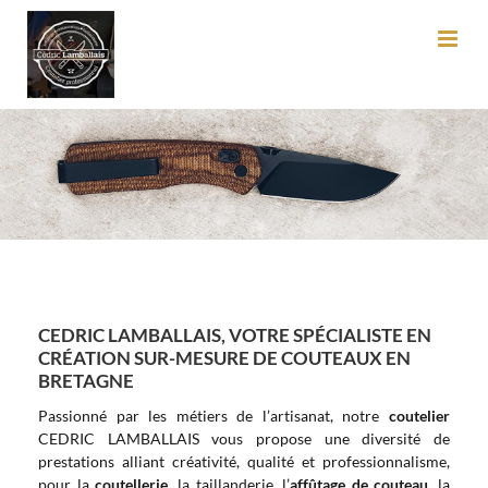
Passer
au
contenu
CEDRIC LAMBALLAIS, VOTRE SPÉCIALISTE EN
CRÉATION SUR-MESURE DE COUTEAUX EN
BRETAGNE
Passionné par les métiers de l’artisanat, notre
coutelier
CEDRIC LAMBALLAIS vous propose une diversité de
prestations alliant créativité, qualité et professionnalisme,
pour la
coutellerie
, la taillanderie, l’
affûtage de couteau
, la