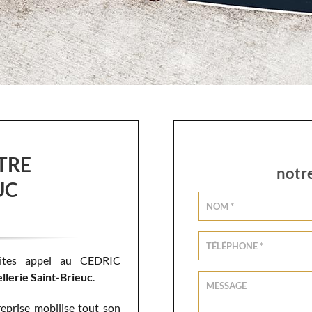
TRE
notr
UC
ites appel au CEDRIC
llerie Saint-Brieuc
.
eprise mobilise tout son