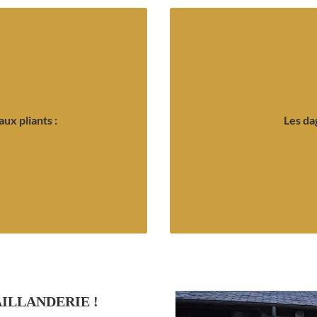
Je prends 
xigeants.
nt à tous vos besoins même les
 propose des produits forgés de
satisfa
ellement ou automatiquement,
fabriquées avec le plus grand 
ux pliants :
Les da
e vous souhaitiez une lame qui
chasseurs et aux collecti
 de petites tailles en assurant
dagues forgées à l’ancienne.
que également des couteaux
LAMBALLAIS met à votre dis
À simple ou à double tranch
ux pliants :
Les da
ILLANDERIE !