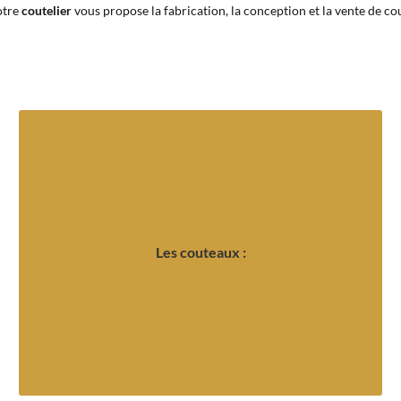
otre
coutelier
vous propose la fabrication, la conception et la vente de cou
choix des matières pour la fabrication.
de nos prestations, nous accordons un soin particulier au
l’art de la table… Soucieux de vous satisfaire et de la qualité
utilisations variées, à savoir : la pêche, la chasse, la cuisine,
Les couteaux :
disposition un large choix de couteaux, convenant à des
dans le Morbihan (56), CEDRIC LAMBALLAIS met à votre
Spécialisé dans la fabrication et la réparation de
coutellerie
Les couteaux :