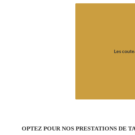
plus e
façon traditionnelle réponda
notre artisan coutelier vous
s’ouvre et se referme manu
Les coutea
des créations sécurisées. Qu
pliants ou couteaux de poche
CEDRIC LAMBALLAIS fabri
Les coutea
OPTEZ POUR NOS PRESTATIONS DE TA