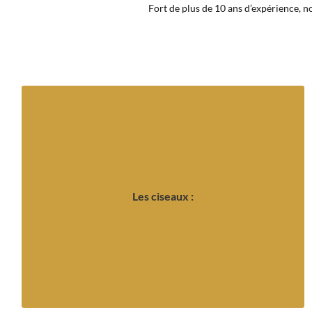
Fort de plus de 10 ans d’expérience, n
ergonomiques pour un confort optimal.
jardinage ou en couture, nos ciseaux sont suffisamment
supérieure. Que ce soit pour une utilisation en cuisine, en
des matériaux solides afin de garantir un travail de qualité
Les ciseaux :
le type, la taille ou le modèle. En effet, nous travaillons avec
artisan vous assure la fabrication de ciseaux quel que soit
Que vous soyez un particulier ou un professionnel, notre
Les ciseaux :