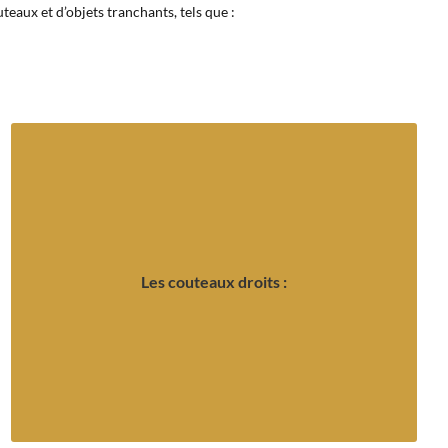
teaux et d’objets tranchants, tels que :
variées.
également des manches aux formes et aux décorations
qualité à la hauteur de vos attentes. Nous concevons
dureté de la lame, nous vous garantissons des créations de
Les couteaux droits :
et vos envies. Quelles que soient la taille, la forme et la
assure la fabrication des couteaux droits selon vos besoins
Classiques ou personnalisés, notre artisan passionné
Les couteaux droits :