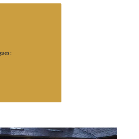
contact !
ction.
soin afin de garantir entière
gues :
onneurs, nos dagues sont
 Dédiées principalement aux
position divers modèles de
ant, votre coutelier CEDRIC
gues :